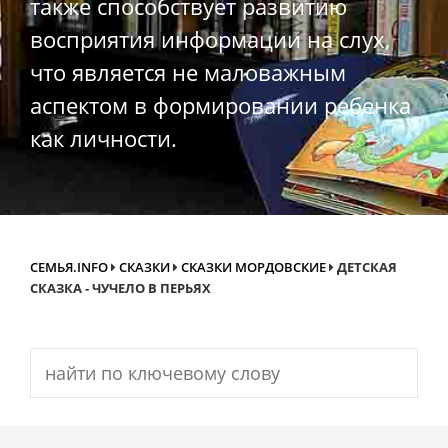
также способствует развитию
восприятия информации на слух,
что является не маловажным
аспектом в формировании ребенка
как личности.
СЕМЬЯ.INFO
СКАЗКИ
СКАЗКИ МОРДОВСКИЕ
ДЕТСКАЯ
СКАЗКА - ЧУЧЕЛО В ПЕРЬЯХ
Search
for: