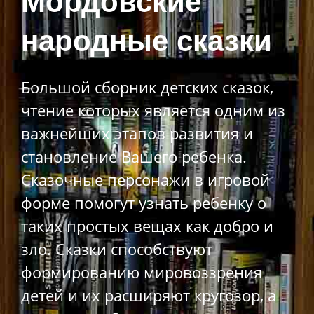
Мордовские
народные сказки
Большой сборник детских сказок,
чтение которых является одним из
важнейших этапов развития и
становление Вашего ребенка.
Сказочные персонажи в игровой
форме помогут узнать ребенку о
таких простых вещах как добро и
зло. Сказки способствуют
формированию мировоззрения
детей и их расширяют кругозор, а