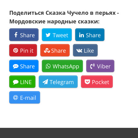
Поделиться Сказка Чучело в перьях -
Мордовские народные сказки:
Share
Tweet
Share
Pin it
Share
Like
Share
WhatsApp
Viber
LINE
Telegram
Pocket
E-mail